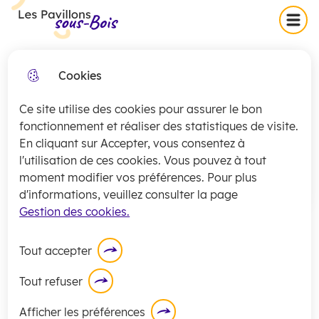
Skip
Skip
Aller au
Skip to
Menu
Les Pavillons-sous-Bois
to
to
contenu
site
menu
search
principal
map
Cookies
Collecte exceptionnelle des
fermer
encombrants (secteurs 1 et 2)
Ce site utilise des cookies pour assurer le bon
jeudi 16 juillet
La
collecte
des encombrants pour les
fonctionnement et réaliser des statistiques de visite.
En cliquant sur Accepter, vous consentez à
secteurs 1 et 2 sera exceptionnellement
l'utilisation de ces cookies. Vous pouvez à tout
assurée
ce jeudi 16 juillet
.
moment modifier vos préférences. Pour plus
En savoir plus
d'informations, veuillez consulter la page
Gestion des cookies.
Tout accepter
Tout refuser
Accueils de loisirs (12-17 ans)
Afficher les préférences