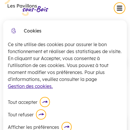
Skip
Skip
Aller au
Skip to
Menu
Les Pavillons-sous-Bois
to
to
contenu
site
menu
search
principal
map
Cookies
Collecte exceptionnelle des
fermer
Aides et services
encombrants (secteurs 1 et 2)
Ce site utilise des cookies pour assurer le bon
jeudi 16 juillet
La
collecte
des encombrants pour les
fonctionnement et réaliser des statistiques de visite.
En cliquant sur Accepter, vous consentez à
secteurs 1 et 2 sera exceptionnellement
Accueil
l'utilisation de ces cookies. Vous pouvez à tout
assurée
ce jeudi 16 juillet
.
moment modifier vos préférences. Pour plus
En savoir plus
d'informations, veuillez consulter la page
La ville des Pavillons-sous-Bois
Gestion des cookies.
propose divers services à destination
d'un public de seniors.
Tout accepter
Tout refuser
Afficher les préférences