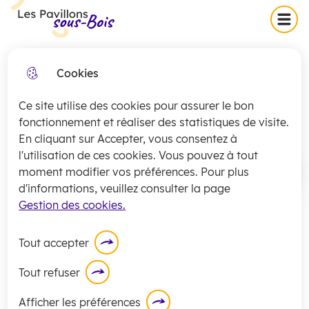
Skip
Skip
Aller au
Skip to
Menu
Les Pavillons-sous-Bois
to
to
contenu
site
menu
search
principal
map
Cookies
Collecte exceptionnelle des
fermer
Déclaration de chien dit
encombrants (secteurs 1 et 2)
Ce site utilise des cookies pour assurer le bon
jeudi 16 juillet
dangereux
La
collecte
des encombrants pour les
fonctionnement et réaliser des statistiques de visite.
En cliquant sur Accepter, vous consentez à
secteurs 1 et 2 sera exceptionnellement
l'utilisation de ces cookies. Vous pouvez à tout
assurée
ce jeudi 16 juillet
.
moment modifier vos préférences. Pour plus
Accueil
En savoir plus
d'informations, veuillez consulter la page
Gestion des cookies.
La détention d’un chien pouvant être
dangereux (chiens d’attaque, de garde
Tout accepter
ou de défense) nécessite un permis.
Tout refuser
Afficher les préférences