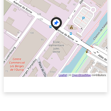
Leaflet
| ©
OpenStreetMap
contributors
Voir les points d'intérêt en format texte