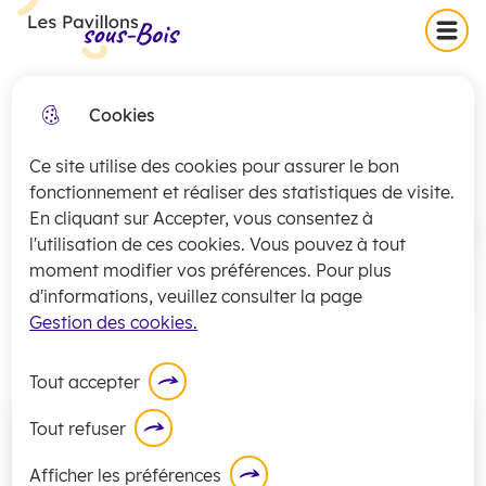
Skip
Skip
Aller au
Skip to
Menu
Les Pavillons-sous-Bois
to
to
contenu
site
menu
search
principal
map
Cookies
Collecte exceptionnelle des
fermer
Informations réglementaires
encombrants (secteurs 1 et 2)
Ce site utilise des cookies pour assurer le bon
jeudi 16 juillet
La
collecte
des encombrants pour les
fonctionnement et réaliser des statistiques de visite.
En cliquant sur Accepter, vous consentez à
secteurs 1 et 2 sera exceptionnellement
Accueil
l'utilisation de ces cookies. Vous pouvez à tout
assurée
ce jeudi 16 juillet
.
moment modifier vos préférences. Pour plus
En savoir plus
d'informations, veuillez consulter la page
Consultation, concertation, antenne
Gestion des cookies.
relais et études environnementales
Tout accepter
Tout refuser
Afficher les préférences