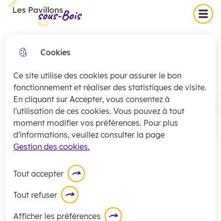
Skip
Skip
Aller au
Skip to
Menu
Les Pavillons-sous-Bois
to
to
contenu
site
menu
search
principal
map
Cookies
Collecte exceptionnelle des
fermer
Location saisonnière
encombrants (secteurs 1 et 2)
Ce site utilise des cookies pour assurer le bon
jeudi 16 juillet
La
collecte
des encombrants pour les
fonctionnement et réaliser des statistiques de visite.
En cliquant sur Accepter, vous consentez à
secteurs 1 et 2 sera exceptionnellement
Accueil
l'utilisation de ces cookies. Vous pouvez à tout
assurée
ce jeudi 16 juillet
.
moment modifier vos préférences. Pour plus
En savoir plus
d'informations, veuillez consulter la page
RESIDENCE PRINCIPALE,
Gestion des cookies.
SECONDAIRE OU LOGEMENT POUR
ACTIVITE PROFESSIONNELLE
Tout accepter
Tout refuser
Afficher les préférences