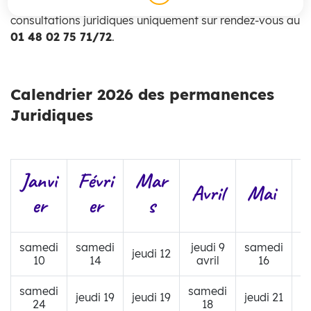
La ville des Pavillons-sous-Bois propose des
consultations juridiques uniquement sur rendez-vous au
01 48 02 75 71/72
.
Calendrier 2026 des permanences
Juridiques
Janvi
Févri
Mar
Avril
Mai
J
er
er
s
samedi
samedi
jeudi 9
samedi
jeudi 12
j
10
14
avril
16
samedi
samedi
s
jeudi 19
jeudi 19
jeudi 21
24
18