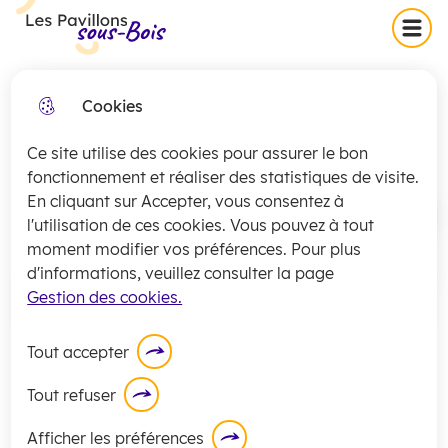
Skip
Skip
Aller au
Skip to
Menu
Les Pavillons-sous-Bois
to
to
contenu
site
menu
search
principal
map
Cookies
Collecte exceptionnelle des
fermer
Les permanences juridiques
encombrants (secteurs 1 et 2)
Ce site utilise des cookies pour assurer le bon
jeudi 16 juillet
La
collecte
des encombrants pour les
fonctionnement et réaliser des statistiques de visite.
En cliquant sur Accepter, vous consentez à
secteurs 1 et 2 sera exceptionnellement
Accueil
l'utilisation de ces cookies. Vous pouvez à tout
assurée
ce jeudi 16 juillet
.
moment modifier vos préférences. Pour plus
En savoir plus
d'informations, veuillez consulter la page
Gestion des cookies.
Sommaire
Tout accepter
Permanences juridiques
Tout refuser
Afficher les préférences