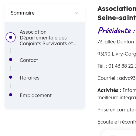
'
i
Associatio
Sommaire
A
Seine-sain
n
Présidente
:
r
c
Association
Départementale des
i
i
73, allée Danton
Conjoints Survivants et
Parents Orphelins de la
a
p
93190 Livry-Gar
Seine-saint-Denis - ADVC
Contact
n
a
Tél. : 01 43 88 22 
e
l
Horaires
Courriel :
advc93
e
Activités :
Infor
Emplacement
meilleure intégra
Prise en compte 
Ecoute et réconf