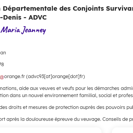
n Départementale des Conjoints Survivan
t-Denis - ADVC
 Maria Jeanney
gan
78
orange
.
fr
(
advc93[at]orange[dot]fr
)
mations, aide aux veuves et veufs pour les démarches
admin
tion dans un nouvel environnement familial, social et profes
des droits et mesures de protection auprès des pouvoirs pub
ort après la douloureuse épreuve du veuvage. Conseils de 