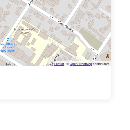
Leaflet
| ©
OpenStreetMap
contributors