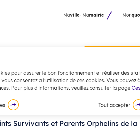
 principal
Skip to site map
Ma
ville
- Ma
mairie
Mon
quo
Collecte 
encombran
juillet
okies pour assurer le bon fonctionnement et réaliser des stati
La
collecte
des
, vous consentez à l'utilisation de ces cookies. Vous pouvez
exceptionnell
ces. Pour plus d'informations, veuillez consulter la page
Ges
En savoir plus
ces
Tout accepter
ts Survivants et Parents Orphelins de la 