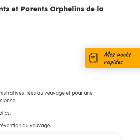
ts et Parents Orphelins de la
Mes accès
rapides
istratives liées au veuvage et pour une
sionnel.
lics.
prévention au veuvage.