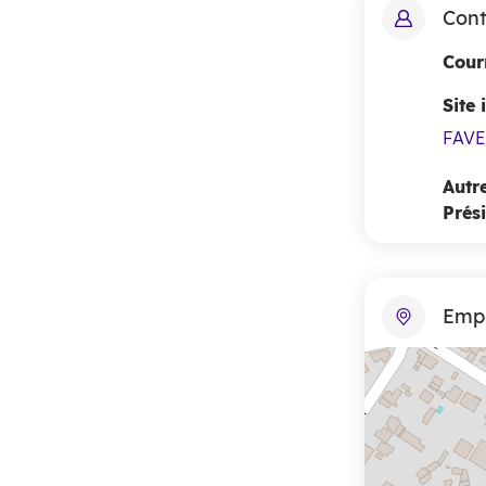
Cont
Courr
Site 
FAV
Autr
Prés
Emp
+
−