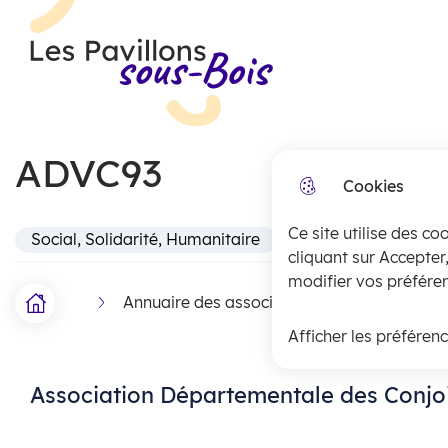
Menu principal
N
Skip to menu
Skip to search
Aller au contenu
a
Les Pavillons-sous-Bois
v
i
ADVC93
g
Cookies
a
Ce site utilise des co
t
Social, Solidarité, Humanitaire
cliquant sur Accepter
i
modifier vos préféren
Annuaire des associations
ADVC93
Accueil
F
o
Afficher les préféren
i
n
l
p
Association Départementale des Conjoin
d
r