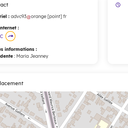
act
iel :
advc93
orange
[point]
fr
internet :
EC
es informations :
idente
: Maria Jeanney
lacement