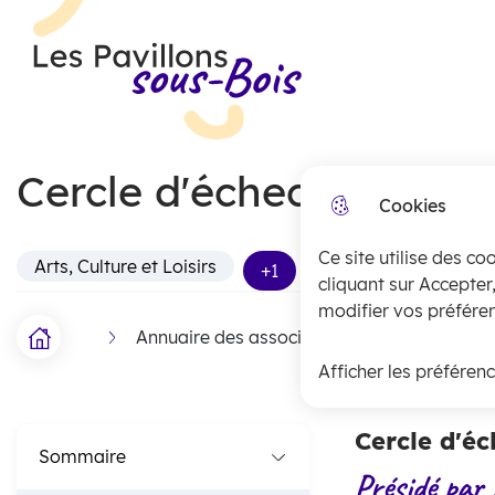
Menu principal
N
Skip to menu
Skip to search
Aller au contenu
a
Les Pavillons-sous-Bois
v
i
Cercle d'échecs des pav
g
Cookies
a
Ce site utilise des co
t
Arts, Culture et Loisirs
+1
cliquant sur Accepter
i
modifier vos préféren
Annuaire des associations
Cercle d'éc
Accueil
o
F
Afficher les préféren
n
i
p
l
Cercle d'é
Sommaire
r
d
Présidé par