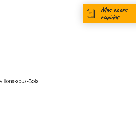
Mes accès
rapides
villons-sous-Bois