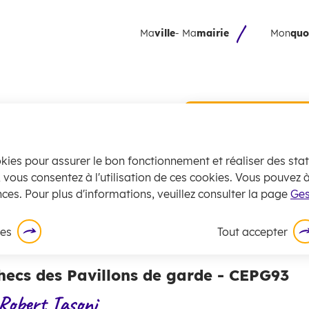
 principal
Skip to site map
Ma
ville
- Ma
mairie
Mon
quo
illons de garde
Collecte 
encombran
juillet
okies pour assurer le bon fonctionnement et réaliser des stati
La
collecte
des
, vous consentez à l'utilisation de ces cookies. Vous pouvez
exceptionnell
ces. Pour plus d'informations, veuillez consulter la page
Ges
hecs des pavillons de garde
En savoir plus
ces
Tout accepter
checs des Pavillons de garde - CEPG93
 Robert Iasoni