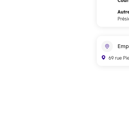
Courr
Autr
Prési
Emp
69 rue Pi