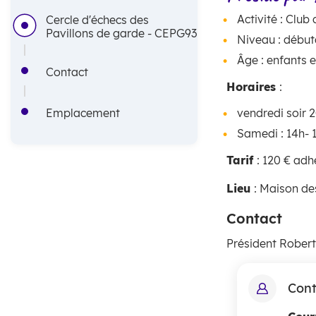
i
'
Activité : Club
Cercle d'échecs des
Pavillons de garde - CEPG93
n
A
Niveau : début
Âge : enfants e
c
r
Contact
Horaires
:
i
i
Emplacement
vendredi soir 2
p
a
Samedi : 14h- 
a
n
Tarif
: 120 € adh
l
e
Lieu
: Maison de
e
Contact
Président Robert
Cont