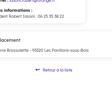
iel :
iasoni.robert@orange.fr
es informations :
dent Robert Iasoni : 06 25 35 38 22
lacement
erre Brossolette
- 93320 Les Pavillons-sous-Bois
Retour à la liste
Retour à la liste