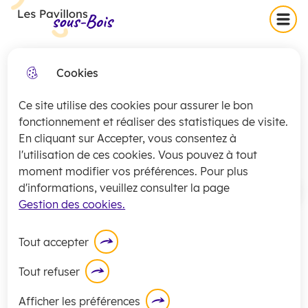
Skip
Skip
Aller au
Skip to
Menu
Les Pavillons-sous-Bois
to
to
contenu
site
menu
search
principal
map
Cookies
Collecte exceptionnelle des
fermer
Inventaire du patrimoine
encombrants (secteurs 1 et 2)
Ce site utilise des cookies pour assurer le bon
jeudi 16 juillet
arboré privé des Pavillons-
La
collecte
des encombrants pour les
fonctionnement et réaliser des statistiques de visite.
sous-Bois
En cliquant sur Accepter, vous consentez à
secteurs 1 et 2 sera exceptionnellement
l'utilisation de ces cookies. Vous pouvez à tout
assurée
ce jeudi 16 juillet
.
moment modifier vos préférences. Pour plus
En savoir plus
d'informations, veuillez consulter la page
Accueil
Gestion des cookies.
Les champs suivis par * sont obligatoires
Tout accepter
Tout refuser
Soucieuse de la préservation du
patrimoine arboré du territoire des
Afficher les préférences