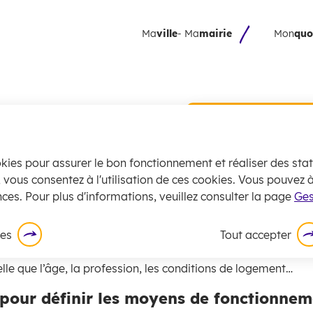
 principal
Skip to site map
Ma
ville
- Ma
mairie
Mon
quo
opulation
Collecte 
encombran
juillet
okies pour assurer le bon fonctionnement et réaliser des stati
La
collecte
des
, vous consentez à l'utilisation de ces cookies. Vous pouvez
civil - Citoyenneté
Déclaration d'État civil
Le rece
exceptionnell
ces. Pour plus d'informations, veuillez consulter la page
Ges
En savoir plus
ces
Tout accepter
nt de la population permet de connaitre le nombre de personn
e chaque commune. Grâce aux données du recensement, l’IN
lle que l’âge, la profession, les conditions de logement…
 pour définir les moyens de fonctionn