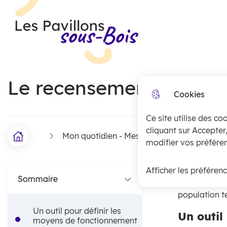
Menu principal
N
Skip to menu
Skip to search
Aller au contenu
a
Les Pavillons-sous-Bois
v
i
Le recensement de la p
g
Cookies
a
Ce site utilise des co
t
cliquant sur Accepter
Mon quotidien - Mes démarches
État 
i
Accueil
F
modifier vos préféren
o
i
Afficher les préféren
Le recenseme
n
Sommaire
l
du pays et d
population te
p
d
Un outil pour définir les
Un outil
r
'
moyens de fonctionnement