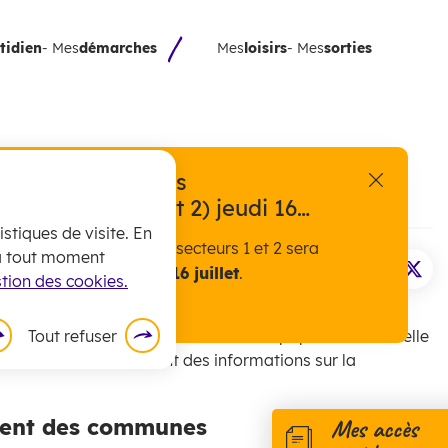
tidien
- Mes
démarches
Mes
loisirs
- Mes
sorties
exceptionnelle des
fermer l'a
ts (secteurs 1 et 2) jeudi 16
stiques de visite. En
 encombrants pour les secteurs 1 et 2 sera
 à tout moment
nsement de la population
ement assurée
ce jeudi 16 juillet
.
Imprimer la pa
Partager 
Part
tion des cookies.
Tout refuser
es vivant en France et d’établir la population officielle
SEE récolte également des informations sur la
ement des communes
Mes accès