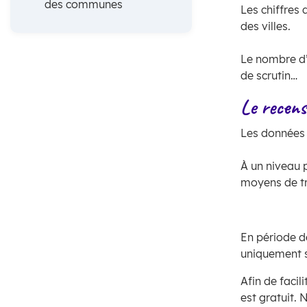
des communes
Les chiffres
i
A
des villes.
n
r
Le nombre d’
c
i
de scrutin…
i
a
Le recens
p
n
Les données 
a
e
À un niveau p
l
moyens de tr
e
En période d
uniquement su
Afin de facil
est gratuit. 