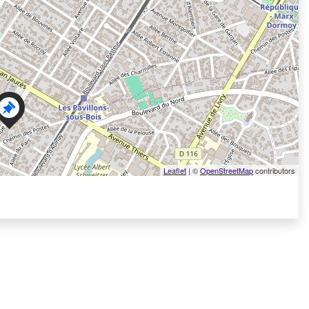
Leaflet
| ©
OpenStreetMap
contributors