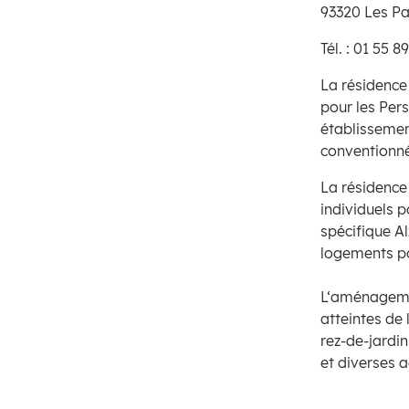
93320 Les Pa
Tél. :
01 55 89
La résidenc
pour les Pe
établissemen
conventionné
La résidenc
individuels 
spécifique A
logements p
L‘aménagemen
atteintes de
rez-de-jardin
et diverses a