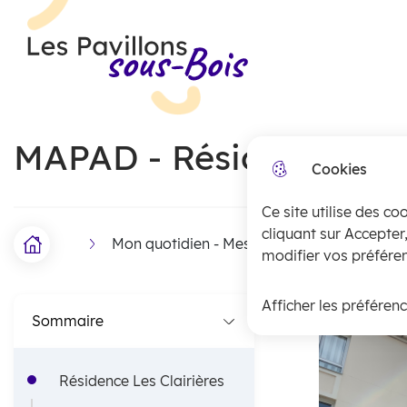
Menu principal
N
Skip to menu
Skip to search
Aller au contenu
a
Les Pavillons-sous-Bois
v
i
MAPAD - Résidence pou
g
Cookies
a
Ce site utilise des co
t
cliquant sur Accepter
Mon quotidien - Mes démarches
Senio
i
Accueil
F
modifier vos préféren
o
i
Afficher les préféren
n
Sommaire
l
p
d
Résidence Les Clairières
r
'