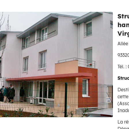
Str
han
Vir
Allée
93320
Tél. 
Stru
Desti
cette
(Ass
Inad
Zoom on image
La ré
Dépar