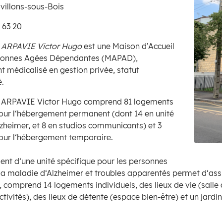
villons-sous-Bois
 63 20
e
ARPAVIE
Victor Hugo
est une Maison d’Accueil
rsonnes Agées Dépendantes (MAPAD),
t médicalisé en gestion privée, statut
.
e ARPAVIE Victor Hugo comprend 81 logements
pour l‘hébergement permanent (dont 14 en unité
lzheimer, et 8 en studios communicants) et 3
our l‘hébergement temporaire.
t d‘une unité spécifique pour les personnes
 la maladie d‘Alzheimer et troubles apparentés permet d‘as
, comprend 14 logements individuels, des lieux de vie (salle
ctivités), des lieux de détente (espace bien-être) et un jardin 