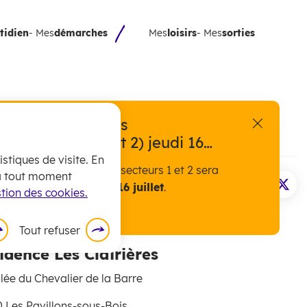
tidien
- Mes
démarches
Mes
loisirs
- Mes
sorties
exceptionnelle des
fermer l'a
ts (secteurs 1 et 2) jeudi 16
stiques de visite. En
 encombrants pour les secteurs 1 et 2 sera
 à tout moment
personnes âgées
ement assurée
ce jeudi 16 juillet
.
Imprimer la pa
Partager 
Part
tion des cookies.
Tout refuser
idence Les Clairières
llée du Chevalier de la Barre
 Les Pavillons-sous-Bois