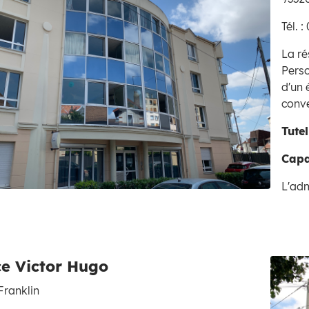
Tél. 
La r
Pers
d'un 
conv
Tutel
Capa
L'adm
Zoom on image
e Victor Hugo
Franklin