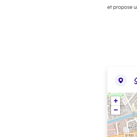
et propose un
S
+
−