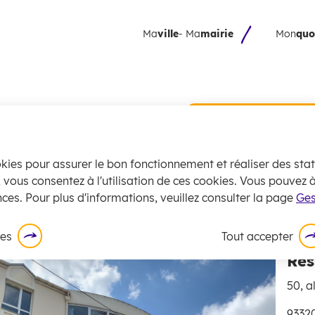
 principal
Skip to site map
Ma
ville
- Ma
mairie
Mon
quo
r personnes âgées
Collecte 
encombran
juillet
okies pour assurer le bon fonctionnement et réaliser des stati
La
collecte
des
, vous consentez à l'utilisation de ces cookies. Vous pouvez
rs
Structures d'accueil
MAPAD - Résidence pour 
exceptionnell
ces. Pour plus d'informations, veuillez consulter la page
Ges
En savoir plus
ces
Tout accepter
Rés
50, a
93320