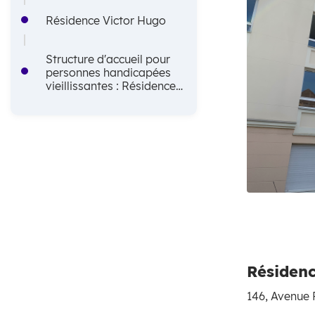
i
A
Résidence Victor Hugo
n
r
Structure d'accueil pour
c
i
personnes handicapées
vieillissantes : Résidence
i
a
Virgine
p
n
a
e
l
e
Résidenc
146, Avenue 