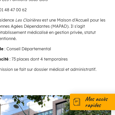
: 01 48 47 00 62
ésidence
Les Clairières
est une
Maison d’Accueil pour les
onnes Agées Dépendantes (MAPAD). Il s'agit
établissement médicalisé en gestion privée, statut
entionné.
le
:
Conseil Départemental
cité
:
73 places dont 4 temporaires
ission se fait
sur dossier médical et administratif.
Mes accès
rapides