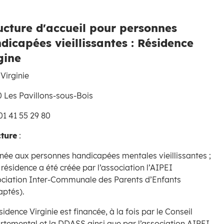
ucture d'accueil pour personnes
dicapées vieillissantes : Résidence
gine
 Virginie
 Les Pavillons-sous-Bois
: 01 41 55 29 80
cture
:
née aux personnes handicapées mentales vieillissantes ;
 résidence a été créée par l’association l’AIPEI
ociation Inter-Communale des Parents d’Enfants
aptés).
sidence Virginie est financée, à la fois par le Conseil
temental et la DDASS ainsi que par l’association AIPEI