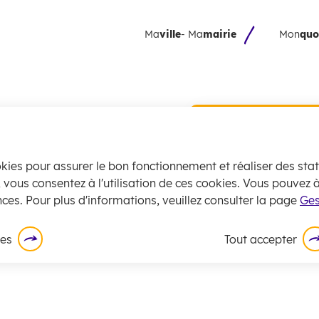
 principal
Skip to site map
Ma
ville
- Ma
mairie
Mon
quo
Collecte 
encombran
juillet
okies pour assurer le bon fonctionnement et réaliser des stati
La
collecte
des
, vous consentez à l'utilisation de ces cookies. Vous pouvez
exceptionnell
ces. Pour plus d'informations, veuillez consulter la page
Ges
En savoir plus
ces
Tout accepter