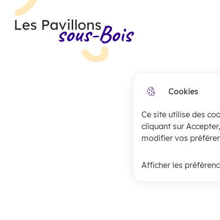
Menu principal
N
Skip to menu
Skip to search
Aller au contenu
a
Les Pavillons-sous-Bois
v
i
g
Cookies
a
Ce site utilise des co
t
cliquant sur Accepter
i
modifier vos préféren
o
Afficher les préféren
n
p
r