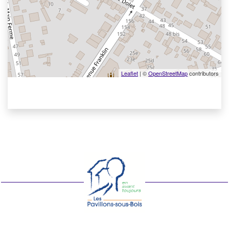
Leaflet
| ©
OpenStreetMap
contributors
Voir les points d'intérêt en format texte