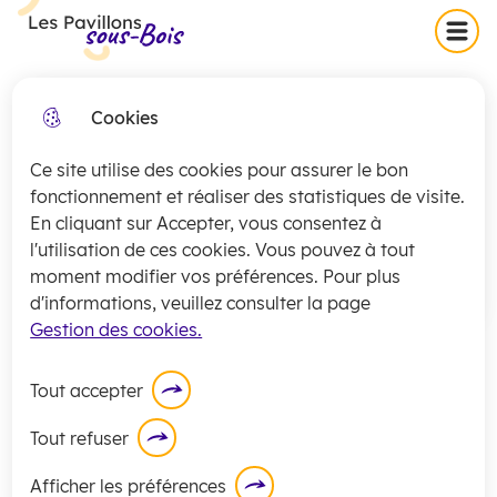
Skip
Skip
Aller au
Skip to
Menu
Les Pavillons-sous-Bois
to
to
contenu
site
menu
search
principal
map
Cookies
Collecte exceptionnelle des
fermer
encombrants (secteurs 1 et 2)
Ce site utilise des cookies pour assurer le bon
jeudi 16 juillet
La
collecte
des encombrants pour les
fonctionnement et réaliser des statistiques de visite.
En cliquant sur Accepter, vous consentez à
secteurs 1 et 2 sera exceptionnellement
l'utilisation de ces cookies. Vous pouvez à tout
assurée
ce jeudi 16 juillet
.
moment modifier vos préférences. Pour plus
En savoir plus
d'informations, veuillez consulter la page
Gestion des cookies.
Tout accepter
Tout refuser
Passeport
Afficher les préférences