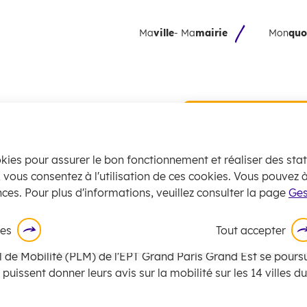
 principal
Skip to site map
Ma
ville
- Ma
mairie
Mon
quo
 de GPGE
Collecte 
encombran
juillet
okies pour assurer le bon fonctionnement et réaliser des stati
La
collecte
des
, vous consentez à l'utilisation de ces cookies. Vous pouvez
nisme
Actualités
Plan Local de Mobilité de GPGE
exceptionnell
ces. Pour plus d'informations, veuillez consulter la page
Ges
En savoir plus
al de Mobilité et Participation du publi
ces
Tout accepter
l de Mobilité (PLM) de l'EPT Grand Paris Grand Est se poursu
 puissent donner leurs avis sur la mobilité sur les 14 villes 