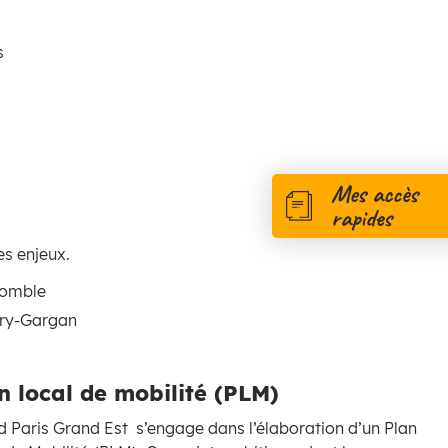
s
Mes accès
rapides
s enjeux.
emomble
vry-Gargan
n local de mobilité (PLM)
 Paris Grand Est s’engage dans l’élaboration d’un Plan