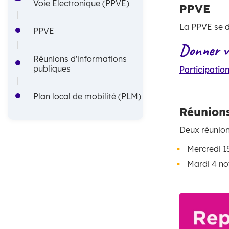
Voie Électronique (PPVE)
PPVE
i
A
La PPVE se d
n
r
PPVE
Donner vo
c
i
Réunions d'informations
i
a
publiques
Participatio
p
n
Plan local de mobilité (PLM)
a
e
Réunions
l
Deux réunion
e
Mercredi 15
Mardi 4 no