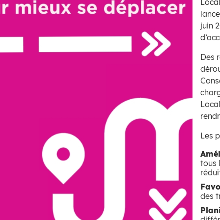
Local
lance
juin 
d’acc
Des r
dérou
Conse
charg
Local
rendr
Les p
Améli
tous 
rédui
Favo
des t
Plani
diffé