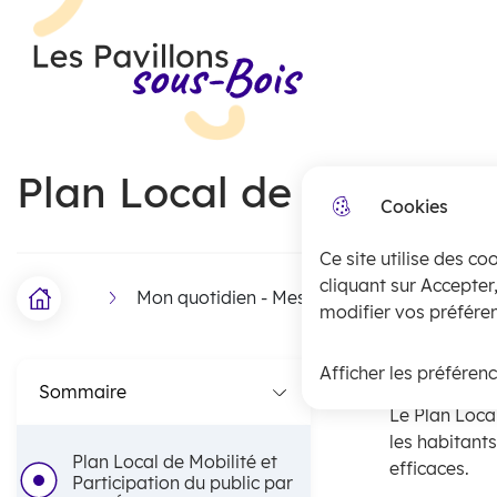
Menu principal
N
Skip to menu
Skip to search
Aller au contenu
a
Les Pavillons-sous-Bois
v
i
Plan Local de Mobilité
g
Cookies
a
Ce site utilise des co
t
cliquant sur Accepter
Mon quotidien - Mes démarches
Urba
i
Accueil
F
modifier vos préféren
o
i
Plan Loc
Afficher les préféren
n
Sommaire
l
Le Plan Loca
p
d
les habitants
Plan Local de Mobilité et
efficaces.
r
'
Participation du public par