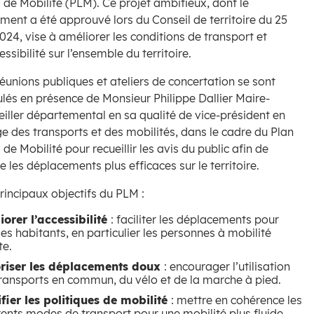
 de Mobilité (PLM). Ce projet ambitieux, dont le
ment a été approuvé lors du Conseil de territoire du 25
2024, vise à améliorer les conditions de transport et
essibilité sur l’ensemble du territoire.
éunions publiques et ateliers de concertation se sont
lés en présence de Monsieur Philippe Dallier Maire-
iller départemental en sa qualité de vice-président en
e des transports et des mobilités, dans le cadre du Plan
 de Mobilité pour recueillir les avis du public afin de
e les déplacements plus efficaces sur le territoire.
rincipaux objectifs du PLM :
orer l’accessibilité
: faciliter les déplacements pour
les habitants, en particulier les personnes à mobilité
te.
riser les déplacements doux
: encourager l’utilisation
ransports en commun, du vélo et de la marche à pied.
fier les politiques de mobilité
: mettre en cohérence les
rents modes de transport pour une mobilité plus fluide.