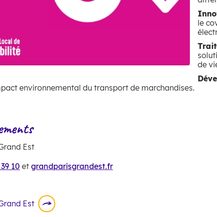
Inno
le co
élect
Trai
solut
de vi
Zoom on image
Déve
impact environnemental du transport de marchandises.
nements
 Grand Est
 39 10
et
grandparisgrandest.fr
Grand Est