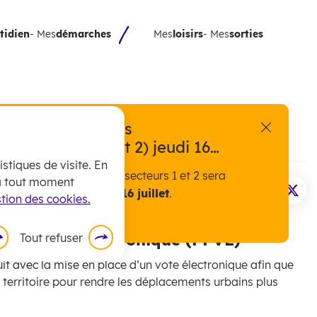
tidien
- Mes
démarches
Mes
loisirs
- Mes
sorties
exceptionnelle des
fermer l'a
ts (secteurs 1 et 2) jeudi 16
stiques de visite. En
 encombrants pour les secteurs 1 et 2 sera
 à tout moment
ement assurée
ce jeudi 16 juillet
.
Imprimer la pa
Partager 
Part
tion des cookies.
c par Voie Électronique (PPVE)
Tout refuser
it avec la mise en place d’un vote électronique afin que
du territoire pour rendre les déplacements urbains plus