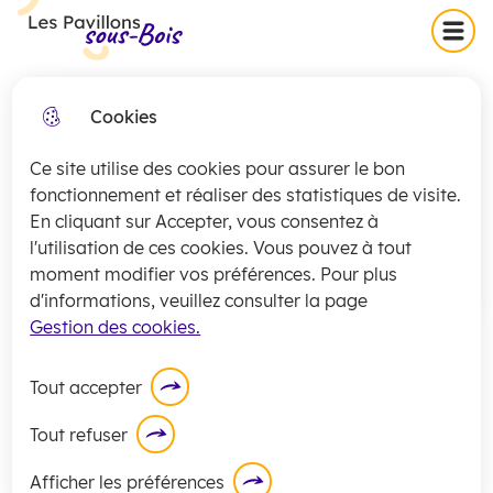
Skip
Skip
Aller au
Skip to
Menu
Les Pavillons-sous-Bois
to
to
contenu
site
menu
search
principal
map
Cookies
Collecte exceptionnelle des
fermer
encombrants (secteurs 1 et 2)
Ce site utilise des cookies pour assurer le bon
jeudi 16 juillet
La
collecte
des encombrants pour les
fonctionnement et réaliser des statistiques de visite.
En cliquant sur Accepter, vous consentez à
secteurs 1 et 2 sera exceptionnellement
l'utilisation de ces cookies. Vous pouvez à tout
assurée
ce jeudi 16 juillet
.
moment modifier vos préférences. Pour plus
En savoir plus
d'informations, veuillez consulter la page
Gestion des cookies.
Tout accepter
Tout refuser
Service Environnement -
Afficher les préférences