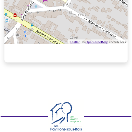
Leaflet
| ©
OpenStreetMap
contributors
Voir les points d'intérêt en format texte