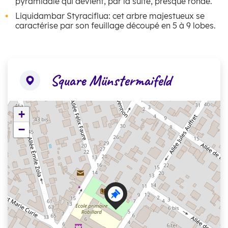
pyramidale qui devient, par la suite, presque ronde.
Liquidambar Styraciflua: cet arbre majestueux se
caractérise par son feuillage découpé en 5 à 9 lobes.
Square Münstermaifeld
+
−