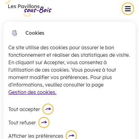
Skip
Skip
Aller au
Skip to
Menu
Les Pavillons-sous-Bois
to
to
contenu
site
menu
search
principal
map
Cookies
Collecte exceptionnelle des
fermer
encombrants (secteurs 1 et 2)
Ce site utilise des cookies pour assurer le bon
jeudi 16 juillet
La
collecte
des encombrants pour les
fonctionnement et réaliser des statistiques de visite.
En cliquant sur Accepter, vous consentez à
secteurs 1 et 2 sera exceptionnellement
l'utilisation de ces cookies. Vous pouvez à tout
assurée
ce jeudi 16 juillet
.
moment modifier vos préférences. Pour plus
En savoir plus
d'informations, veuillez consulter la page
Gestion des cookies.
Tout accepter
Tout refuser
Square Münstermaifeld
Afficher les préférences