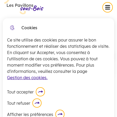
Skip
Skip
Aller au
Skip to
Menu
Les Pavillons-sous-Bois
to
to
contenu
site
menu
search
principal
map
Cookies
Collecte exceptionnelle des
fermer
Publications municipales
encombrants (secteurs 1 et 2)
Ce site utilise des cookies pour assurer le bon
jeudi 16 juillet
La
collecte
des encombrants pour les
fonctionnement et réaliser des statistiques de visite.
En cliquant sur Accepter, vous consentez à
secteurs 1 et 2 sera exceptionnellement
Accueil
l'utilisation de ces cookies. Vous pouvez à tout
assurée
ce jeudi 16 juillet
.
moment modifier vos préférences. Pour plus
En savoir plus
d'informations, veuillez consulter la page
Retrouvez le magazine bimestriel
Gestion des cookies.
de la ville Les Pavillons-infos et les
guides municipaux.
Tout accepter
Tout refuser
Moteur de recherche
Afficher les préférences